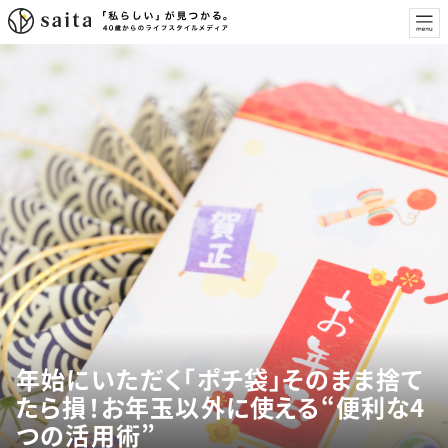
年始にいただく「ポチ袋」そのまま捨て
たら損！お年玉以外に使える“便利な4
つの活用術”