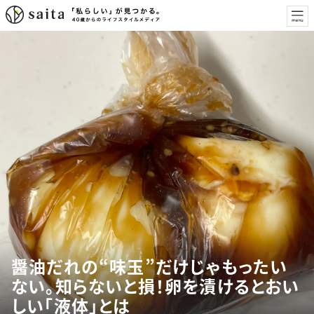
醤油だれの“味玉”だけじゃもったい
ない。知らないと損！卵を漬けるとおい
しい「液体」とは