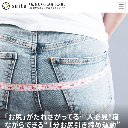
「お尻」がたれさがってる…人必見！寝
ながらできる“1分お尻引き締め運動”