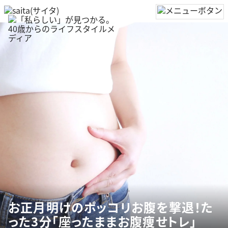
お正月明けのポッコリお腹を撃退！た
った3分「座ったままお腹痩せトレ」