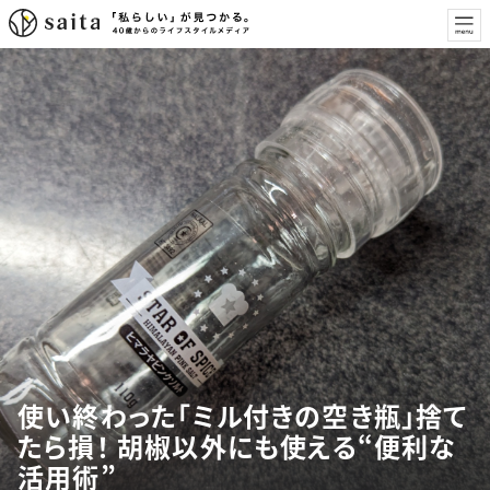
使い終わった「ミル付きの空き瓶」捨て
たら損！ 胡椒以外にも使える“便利な
活用術”