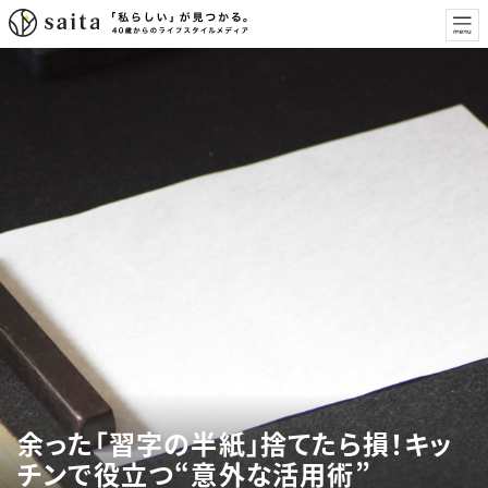
余った「習字の半紙」捨てたら損！キッ
チンで役立つ“意外な活用術”