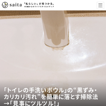
「トイレの手洗いボウル」の“黒ずみ・
カリカリ汚れ”を簡単に落とす掃除法
→「見事にツルツル！」