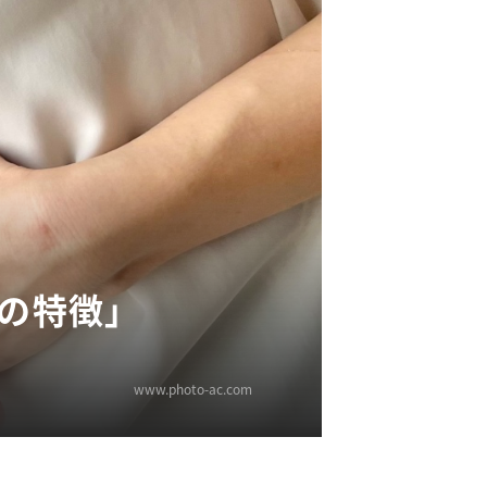
の特徴」
www.photo-ac.com