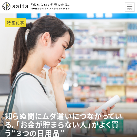
特集記事
知らぬ間にムダ遣いにつながってい
る。「お金が貯まらない人」がよく買
う“３つの日用品”