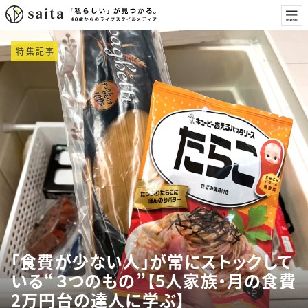
特集記事
「食費が少ない人」が常にストックして
いる“３つのもの”【5人家族・月の食費
2万円台の達人に学ぶ】