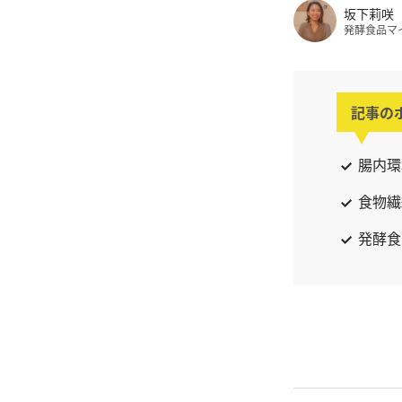
坂下莉咲
発酵食品マ
記事の
腸内環
食物繊
発酵食