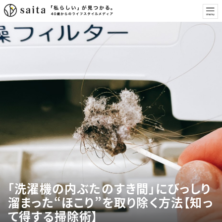
「洗濯機の内ぶたのすき間」にびっしり
溜まった“ほこり”を取り除く方法【知っ
て得する掃除術】