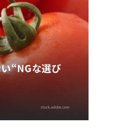
い“NGな選び
stock.adobe.com