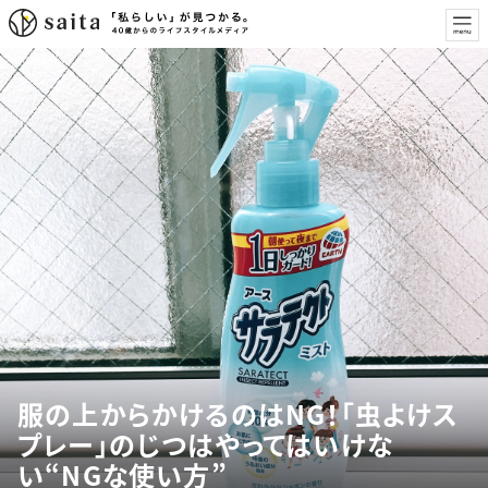
服の上からかけるのはNG！「虫よけス
プレー」のじつはやってはいけな
い“NGな使い方”