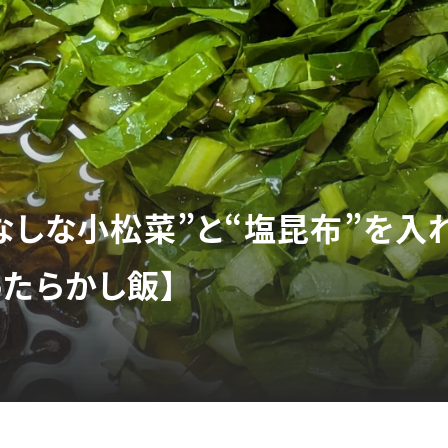
しなしな小松菜”と“塩昆布”を入
ったらかし飯】