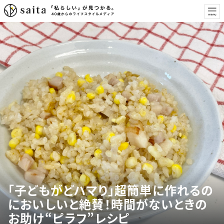
「子どもがどハマり」超簡単に作れるの
においしいと絶賛！時間がないときの
お助け“ピラフ”レシピ