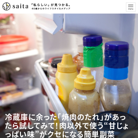
冷蔵庫に余った「焼肉のたれ」があっ
たら試してみて！肉以外で使う“甘じょ
っぱい味”がクセになる簡単副菜