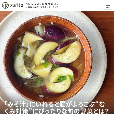
「みそ汁」にいれると腸がよろこぶ“む
くみ対策”にぴったりな旬の野菜とは？