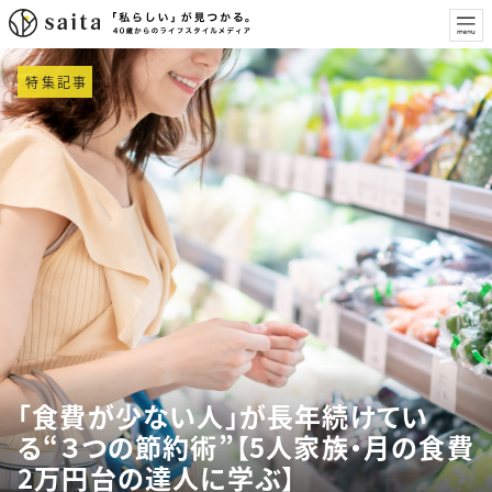
特集記事
「食費が少ない人」が長年続けてい
る“３つの節約術”【5人家族・月の食費
2万円台の達人に学ぶ】