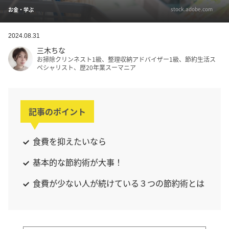
stock.adobe.com
お金・学ぶ
2024.08.31
三木ちな
お掃除クリンネスト1級、整理収納アドバイザー1級、節約生活ス
ペシャリスト、歴20年業スーマニア
記事のポイント
食費を抑えたいなら
基本的な節約術が大事！
食費が少ない人が続けている３つの節約術とは