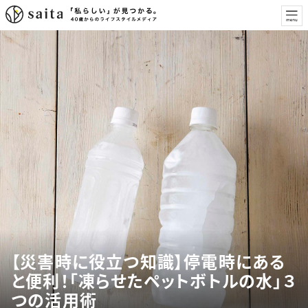
【災害時に役立つ知識】停電時にある
と便利！「凍らせたペットボトルの水」３
つの活用術