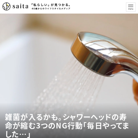
雑菌が入るかも。シャワーヘッドの寿
命が縮む3つのNG行動「毎日やってま
した…」