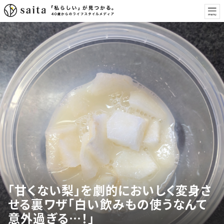
「甘くない梨」を劇的においしく変身さ
せる裏ワザ「白い飲みもの使うなんて
意外過ぎる…！」