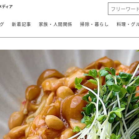
メディア
グ
新着記事
家族・人間関係
掃除・暮らし
料理・グ