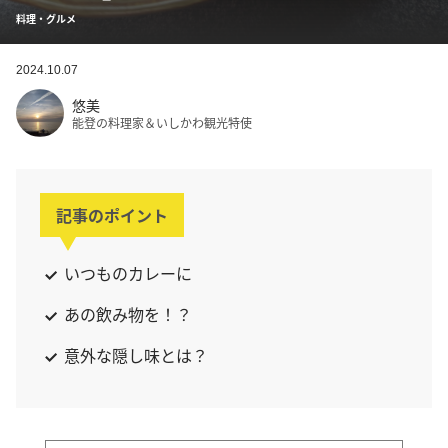
料理・グルメ
2024.10.07
悠美
能登の料理家＆いしかわ観光特使
記事のポイント
いつものカレーに
あの飲み物を！？
意外な隠し味とは？