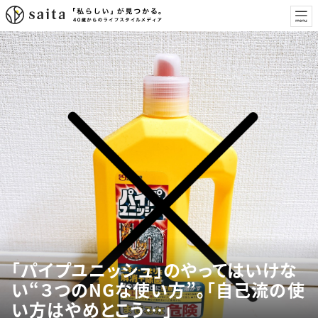
「パイプユニッシュ」のやってはいけな
い“３つのNGな使い方”。「自己流の使
い方はやめとこう…」