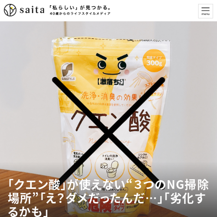
「クエン酸」が使えない“３つのNG掃除
場所”「え？ダメだったんだ…」「劣化す
るかも」