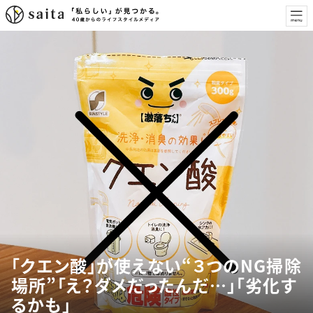
「クエン酸」が使えない“３つのNG掃除
場所”「え？ダメだったんだ…」「劣化す
るかも」