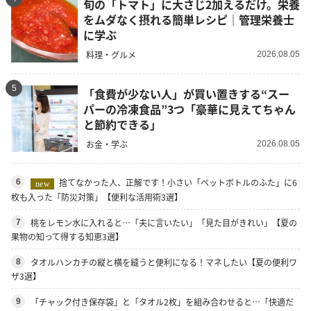
旬の「トマト」に大さじ2加えるだけ。栄養
をムダなく摂れる簡単レシピ｜管理栄養士
に学ぶ
料理・グルメ
2026.08.05
5
「食費が少ない人」が買い置きする“スー
パーの冷凍食品”3つ「豪華に見えてちゃん
と節約できる」
お金・学ぶ
2026.08.05
捨てなかった人、正解です！小さい「ペットボトルのふた」に6
6
new
枚も入った「防災対策」【便利な活用術3選】
桃をレモン水に入れると…「夫に言いたい」「見た目がきれい」【夏の
7
果物の知って得する知恵3選】
タオルハンカチの縦と横を縫うと便利になる！マネしたい【夏の便利ワ
8
ザ3選】
「チャック付き保存袋」と「タオル2枚」を組み合わせると…「快適だ
9