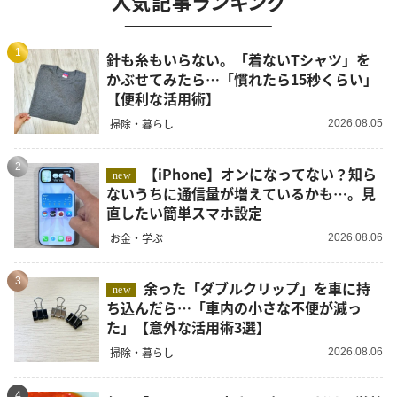
人気記事ランキング
1
針も糸もいらない。「着ないTシャツ」を
かぶせてみたら…「慣れたら15秒くらい」
【便利な活用術】
掃除・暮らし
2026.08.05
2
【iPhone】オンになってない？知ら
new
ないうちに通信量が増えているかも…。見
直したい簡単スマホ設定
お金・学ぶ
2026.08.06
3
余った「ダブルクリップ」を車に持
new
ち込んだら…「車内の小さな不便が減っ
た」【意外な活用術3選】
掃除・暮らし
2026.08.06
4