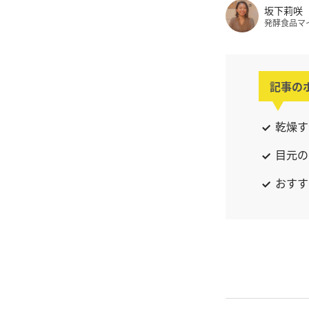
坂下莉咲
発酵食品マ
記事の
乾燥す
目元の
おすす