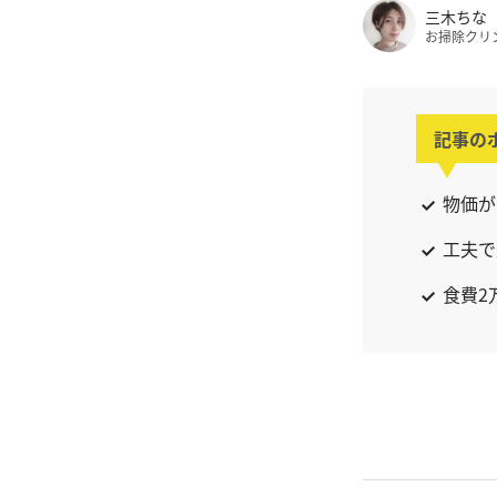
三木ちな
お掃除クリ
記事の
物価が
工夫で
食費2