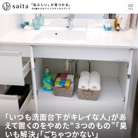
「いつも洗面台下がキレイな人」があ
えて置くのをやめた“３つのもの”「臭
いも解決」「ごちゃつかない」