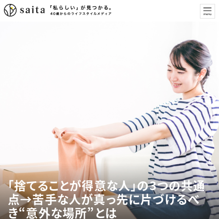
「捨てることが得意な人」の3つの共通
点→苦手な人が真っ先に片づけるべ
き“意外な場所”とは