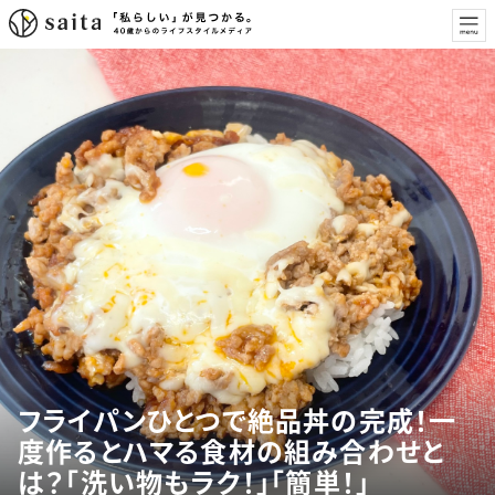
フライパンひとつで絶品丼の完成！一
度作るとハマる食材の組み合わせと
は？「洗い物もラク！」「簡単！」