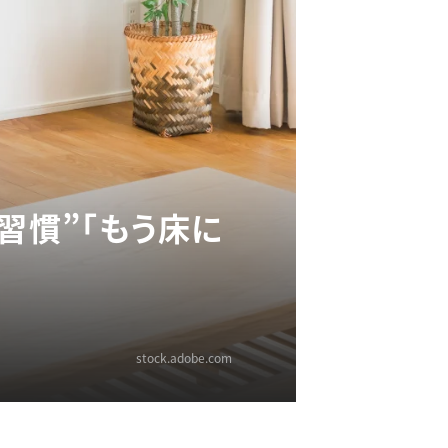
習慣”「もう床に
stock.adobe.com