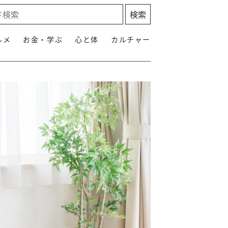
ルメ
お金・学ぶ
心と体
カルチャー