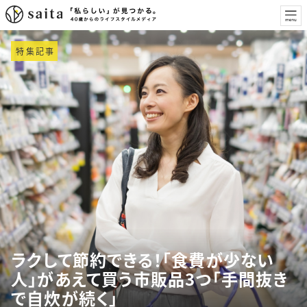
特集記事
ラクして節約できる！「食費が少ない
人」があえて買う市販品3つ「手間抜き
で自炊が続く」