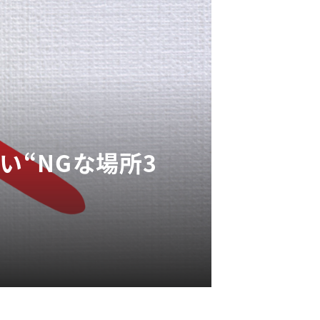
い“NGな場所3