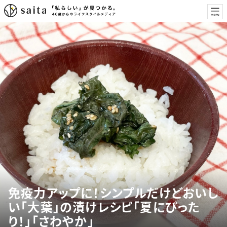
免疫力アップに！シンプルだけどおいし
い「大葉」の漬けレシピ「夏にぴった
り！」「さわやか」