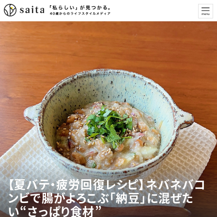
【夏バテ・疲労回復レシピ】ネバネバコ
ンビで腸がよろこぶ「納豆」に混ぜた
い“さっぱり食材”