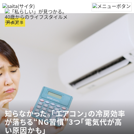
特集記事
知らなかった。「エアコン」の冷房効率
が落ちる“NG習慣”3つ「電気代が高
い原因かも」