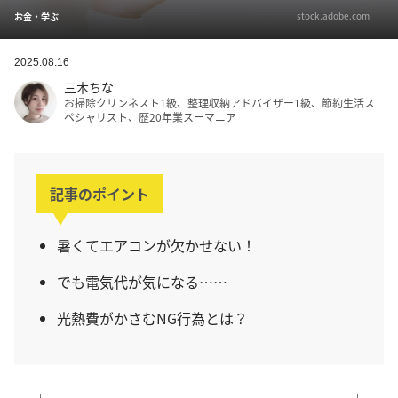
stock.adobe.com
お金・学ぶ
2025.08.16
三木ちな
お掃除クリンネスト1級、整理収納アドバイザー1級、節約生活ス
ペシャリスト、歴20年業スーマニア
記事のポイント
暑くてエアコンが欠かせない！
でも電気代が気になる……
光熱費がかさむNG行為とは？