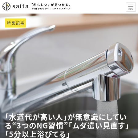
特集記事
「水道代が高い人」が無意識にしてい
る“3つのNG習慣”「ムダ遣い見直す」
「5分以上浴びてる」