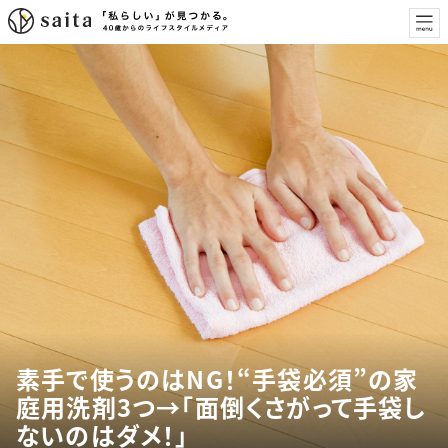
素手で使うのはNG！“手袋必須”の家
庭用洗剤3つ→「面倒くさがって手袋し
ないのはダメ！」