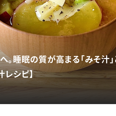
へ。睡眠の質が高まる「みそ汁」
汁レシピ】