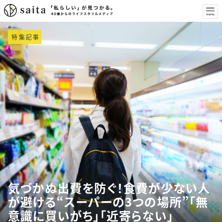
特集記事
気づかぬ出費を防ぐ！食費が少ない人
が避ける“スーパーの3つの場所”「無
意識に買いがち」「近寄らない」