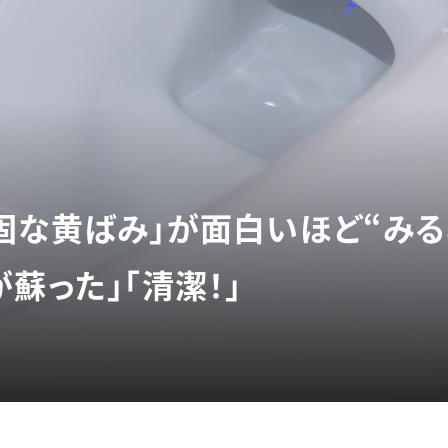
固な黄ばみ」が面白いほど“みる
蘇った」「清潔！」