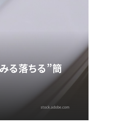
みる落ちる”簡
stock.adobe.com