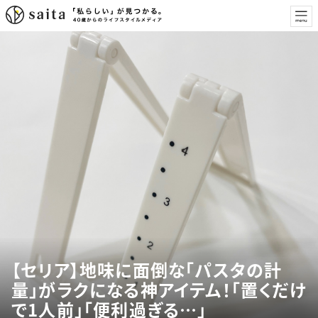
【セリア】地味に面倒な「パスタの計
量」がラクになる神アイテム！「置くだけ
で1人前」「便利過ぎる…」