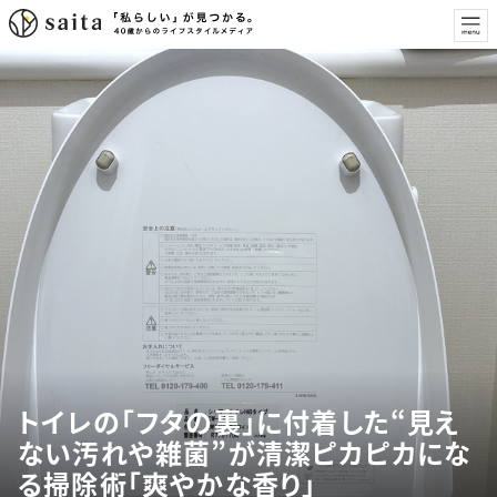
トイレの「フタの裏」に付着した“見え
ない汚れや雑菌”が清潔ピカピカにな
る掃除術「爽やかな香り」