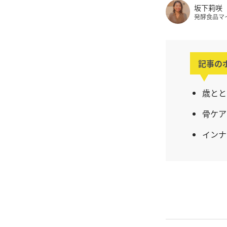
坂下莉咲
発酵食品マ
記事の
歳とと
骨ケア
インナ