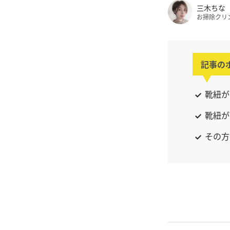
三木ちな
お掃除クリ
記事の
靴紐が
靴紐が
その方