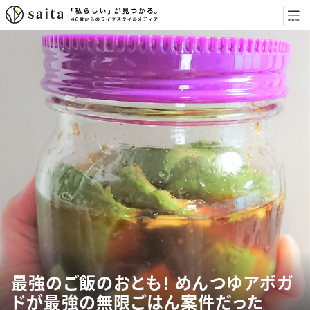
最強のご飯のおとも！ めんつゆアボガ
ドが最強の無限ごはん案件だった