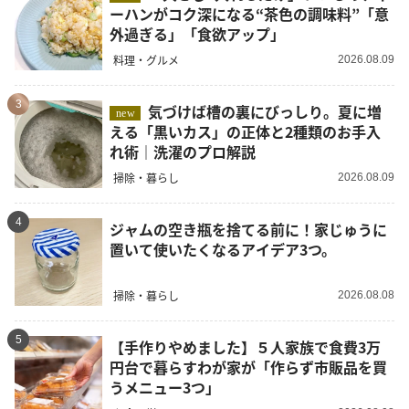
ーハンがコク深になる“茶色の調味料”「意
外過ぎる」「食欲アップ」
料理・グルメ
2026.08.09
3
気づけば槽の裏にびっしり。夏に増
new
える「黒いカス」の正体と2種類のお手入
れ術｜洗濯のプロ解説
掃除・暮らし
2026.08.09
4
ジャムの空き瓶を捨てる前に！家じゅうに
置いて使いたくなるアイデア3つ。
掃除・暮らし
2026.08.08
5
【手作りやめました】５人家族で食費3万
円台で暮らすわが家が「作らず市販品を買
うメニュー3つ」