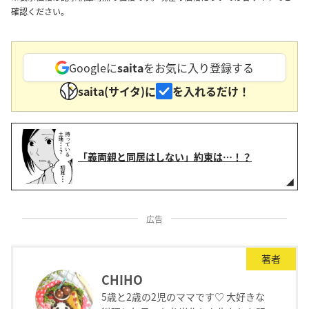
確認ください。
Googleに
saita
をお気に入り登録する
saita(サイタ)に
を入れるだけ！
「義両親と同居はしない」約束は…！？
広告
著者
CHIHO
5歳と2歳の2児のママです♡ 大好きな