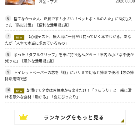
お金・学ぶ
2026.08.08
捨てなかった人、正解です！小さい「ペットボトルのふた」に6枚も入
6
った「防災対策」【便利な活用術3選】
【心理テスト】無人島に一冊だけ持っていく本でわかる。あな
7
new
たが「人生で本当に求めているもの」
余った「ダブルクリップ」を車に持ち込んだら…「車内の小さな不便が
8
減った」【意外な活用術3選】
トイレットペーパーの芯を「縦」にハサミで切ると掃除で便利【芯の掃
9
除活用術3選】
朝漬けて夕食は冷蔵庫から出すだけ！「きゅうり」と一緒に漬
10
new
ける意外な食材「助かる」「夏にぴったり」
ランキングをもっと見る