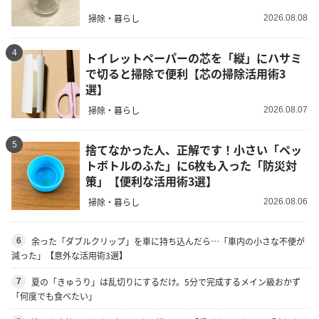
掃除・暮らし
2026.08.08
4
トイレットペーパーの芯を「縦」にハサミ
で切ると掃除で便利【芯の掃除活用術3
選】
掃除・暮らし
2026.08.07
5
捨てなかった人、正解です！小さい「ペッ
トボトルのふた」に6枚も入った「防災対
策」【便利な活用術3選】
掃除・暮らし
2026.08.06
余った「ダブルクリップ」を車に持ち込んだら…「車内の小さな不便が
6
減った」【意外な活用術3選】
夏の「きゅうり」は乱切りにするだけ。5分で完成するメイン級おかず
7
「何度でも食べたい」