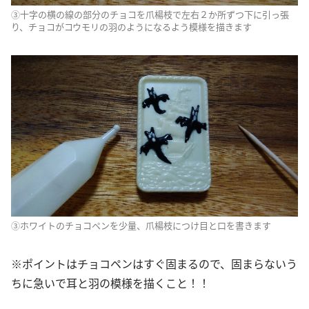
③十字の横の線の部分のチョコを爪楊枝で左右２か所ずつ下に引っ張
り、チョコがコウモリの羽のようになるよう模様を描きます
③ホワイトのチョコペンを少量、爪楊枝につけ目と口を書きます
※ポイントはチョコペンはすぐ固まるので、固まらないう
ちに急いで耳と羽の模様を描くこと！！