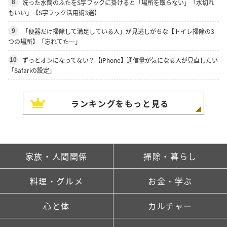
洗った水筒のふたをS字フックに掛けると「場所を取らない」「水切れ
8
もいい」【S字フック活用術3選】
「便器だけ掃除して満足している人」が見逃しがちな【トイレ掃除の3
9
つの場所】「忘れてた…」
ずっとオンになってない？【iPhone】通信量が気になる人が見直したい
10
「Safariの設定」
ランキングをもっと見る
家族・人間関係
掃除・暮らし
料理・グルメ
お金・学ぶ
心と体
カルチャー