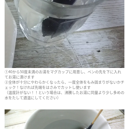
①40から50度未満のお湯をマグカップに用意し、ペンの先を下に入れ
てお湯に漬けます
②全体が十分にやわらかくなったら、一度全体をもみ固まりがないかチ
ェック！なければ先端をはさみでカットし使います
（温度計がない！！という場合は、沸騰したお湯に同量より少し多めの
水をたして適温にしてください）