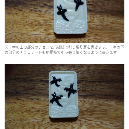
②十字の上の部分のチョコを爪楊枝で引っ張り耳を書きます。十字の下
の部分のチョコレートも爪楊枝で引っ張り細くなるように書きます